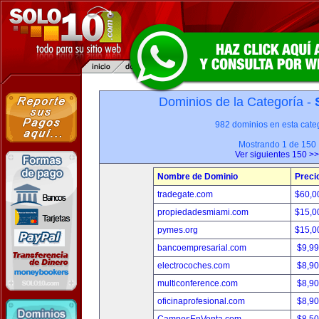
Dominios de la Categoría -
982 dominios en esta categ
Mostrando 1 de 150
Ver siguientes 150 >>
Nombre de Dominio
Preci
tradegate.com
$60,0
propiedadesmiami.com
$15,0
pymes.org
$15,0
bancoempresarial.com
$9,9
electrocoches.com
$8,9
multiconference.com
$8,9
oficinaprofesional.com
$8,9