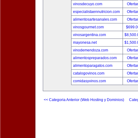
vinosdecuyo.com
Oferta
especialistaennutricion.com
Oferta
alimentosartesanales.com
Oferta
vinosgourmet.com
$699.
vinosargentina.com
$8,500
mayonesa.net
$1,500
vinodemendoza.com
Oferta
alimentospreparados.com
Oferta
alimentoparagatos.com
Oferta
catalogovinos.com
Oferta
comidasyvinos.com
Oferta
<< Categoria Anterior (Web Hosting y Dominios)
Categ