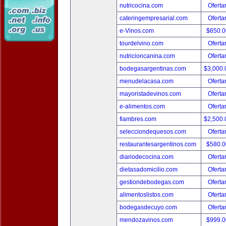
nutricocina.com
Oferta
cateringempresarial.com
Oferta
e-Vinos.com
$650.
tourdelvino.com
Oferta
nutricioncanina.com
Oferta
bodegasargentinas.com
$3,000
menudelacasa.com
Oferta
mayoristadevinos.com
Oferta
e-alimentos.com
Oferta
fiambres.com
$2,500
selecciondequesos.com
Oferta
restaurantesargentinos.com
$580.
diariodecocina.com
Oferta
dietasadomicilio.com
Oferta
gestiondebodegas.com
Oferta
alimentoslistos.com
Oferta
bodegasdecuyo.com
Oferta
mendozavinos.com
$999.