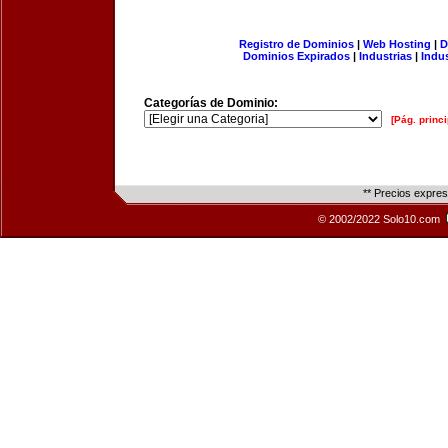
Registro de Dominios
|
Web Hosting
|
D
Dominios Expirados
|
Industrias
|
Indu
Categorías de Dominio:
[Pág. princi
** Precios expre
© 2002/2022 Solo10.com