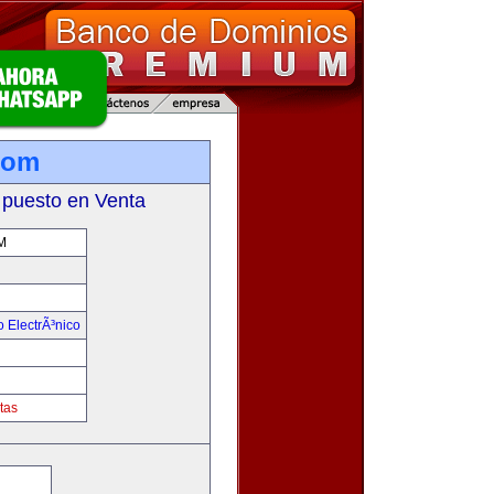
com
 puesto en Venta
M
 ElectrÃ³nico
!
tas