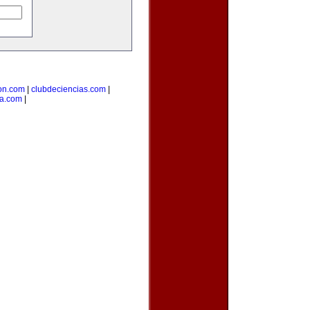
on.com
|
clubdeciencias.com
|
a.com
|