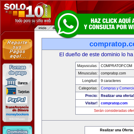
compratop.
El dueño de este dominio lo ha
Mayusculas:
COMPRATOP.COM
Minusculas:
compratop.com
Longitud:
9 caracteres
Categorias:
Compras y Comercio
Precio:
Realizar una oferta
Visitar!
compratop.com
Serán consideradas ofer
Realizar una Oferta