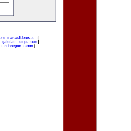
com
|
marcaslideres.com
|
|
galeriadecompra.com
|
|
rondanegocios.com
|