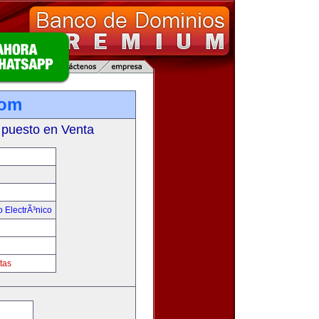
com
 puesto en Venta
 ElectrÃ³nico
!
tas