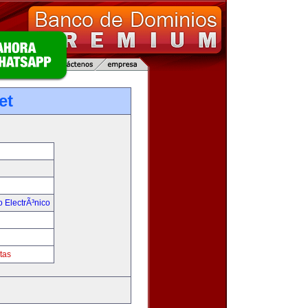
et
 ElectrÃ³nico
!
tas