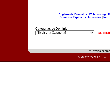
Registro de Dominios
|
Web Hosting
|
D
Dominios Expirados
|
Industrias
|
Indu
Categorías de Dominio:
[Pág. princi
** Precios expre
© 2002/2022 Solo10.com