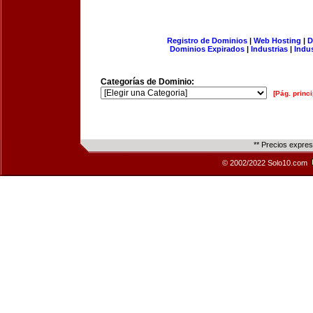
Registro de Dominios
|
Web Hosting
|
D
Dominios Expirados
|
Industrias
|
Indu
Categorías de Dominio:
[Pág. princi
** Precios expre
© 2002/2022 Solo10.com