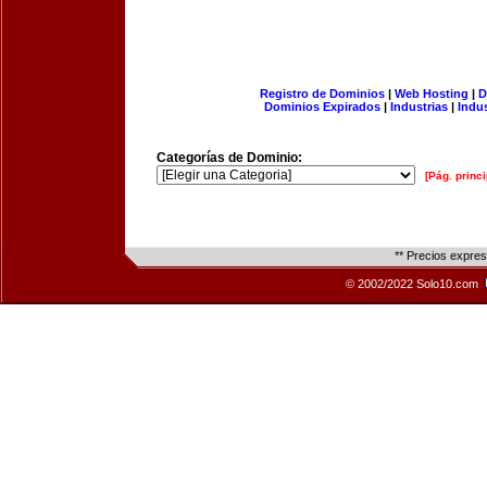
Registro de Dominios
|
Web Hosting
|
D
Dominios Expirados
|
Industrias
|
Indu
Categorías de Dominio:
[Pág. princi
** Precios expre
© 2002/2022 Solo10.com