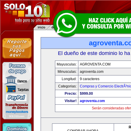
agroventa.c
El dueño de este dominio lo ha
Mayusculas:
AGROVENTA.COM
Minusculas:
agroventa.com
Longitud:
9 caracteres
Categorias:
Compras y Comercio ElectrÃ³ni
Precio:
$999.00
Visitar!
agroventa.com
Serán consideradas ofer
R