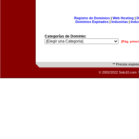
Registro de Dominios
|
Web Hosting
|
D
Dominios Expirados
|
Industrias
|
Indu
Categorías de Dominio:
[Pág. princi
** Precios expre
© 2002/2022 Solo10.com