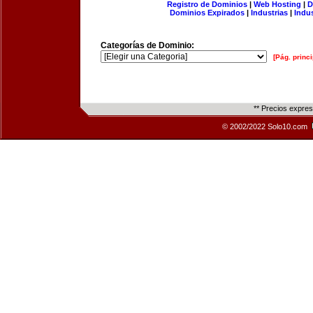
Registro de Dominios
|
Web Hosting
|
D
Dominios Expirados
|
Industrias
|
Indu
Categorías de Dominio:
[Pág. princi
** Precios expre
© 2002/2022 Solo10.com