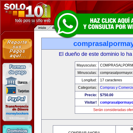
comprasalporma
El dueño de este dominio lo ha
Mayusculas:
COMPRASALPORM
Minusculas:
comprasalpormayor
Longitud:
17 caracteres
Categorias:
Compras y Comercio
Precio:
$750.00
Visitar!
comprasalpormayo
Serán consideradas ofer
R