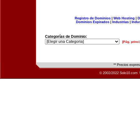
Registro de Dominios
|
Web Hosting
|
D
Dominios Expirados
|
Industrias
|
Indu
Categorías de Dominio:
[Pág. princi
** Precios expre
© 2002/2022 Solo10.com