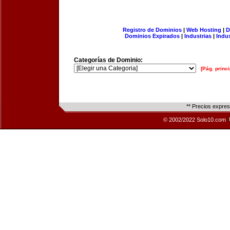
Registro de Dominios
|
Web Hosting
|
D
Dominios Expirados
|
Industrias
|
Indu
Categorías de Dominio:
[Pág. princi
** Precios expre
© 2002/2022 Solo10.com