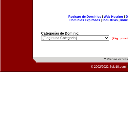
Registro de Dominios
|
Web Hosting
|
D
Dominios Expirados
|
Industrias
|
Indu
Categorías de Dominio:
[Pág. princi
** Precios expre
© 2002/2022 Solo10.com