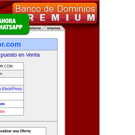
r.com
 puesto en Venta
R.COM
m
 ElectrÃ³nico
com
tas
ealizar una Oferta