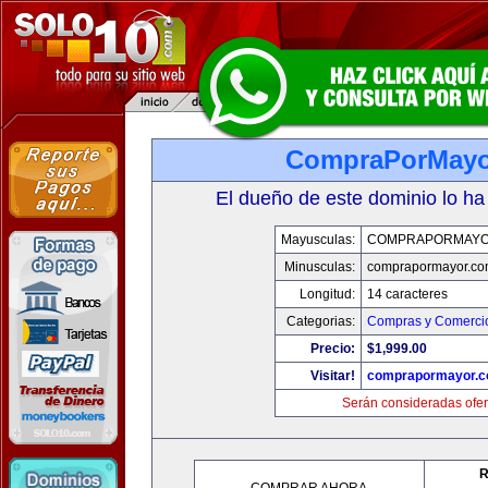
CompraPorMayo
El dueño de este dominio lo ha
Mayusculas:
COMPRAPORMAYO
Minusculas:
comprapormayor.co
Longitud:
14 caracteres
Categorias:
Compras y Comercio
Precio:
$1,999.00
Visitar!
comprapormayor.
Serán consideradas ofer
R