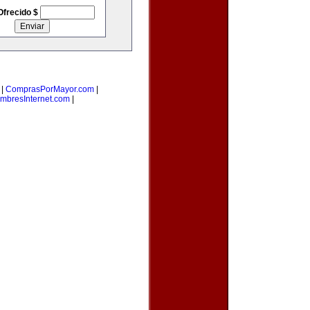
Ofrecido $
|
ComprasPorMayor.com
|
mbresInternet.com
|