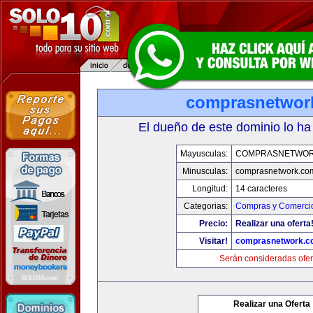
comprasnetwor
El dueño de este dominio lo ha
Mayusculas:
COMPRASNETWOR
Minusculas:
comprasnetwork.co
Longitud:
14 caracteres
Categorias:
Compras y Comercio
Precio:
Realizar una oferta
Visitar!
comprasnetwork.c
Serán consideradas ofer
Realizar una Oferta