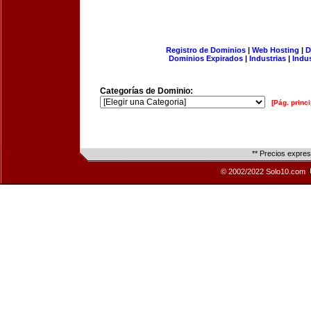
Registro de Dominios
|
Web Hosting
|
D
Dominios Expirados
|
Industrias
|
Indu
Categorías de Dominio:
[Pág. princi
** Precios expre
© 2002/2022 Solo10.com