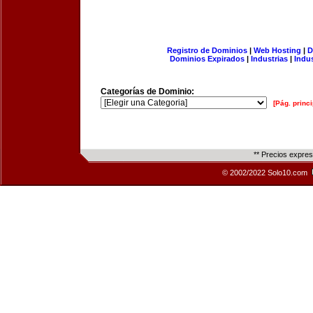
Registro de Dominios
|
Web Hosting
|
D
Dominios Expirados
|
Industrias
|
Indu
Categorías de Dominio:
[Pág. princi
** Precios expre
© 2002/2022 Solo10.com