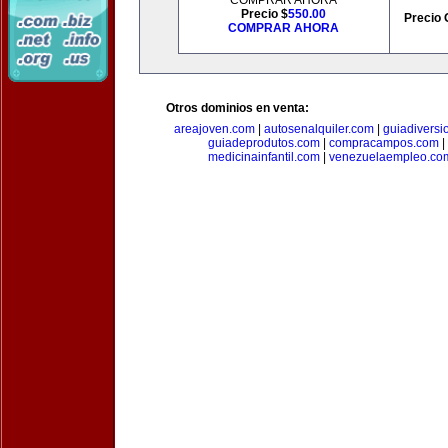
COMPRAR AHORA
Precio $
550.00
Precio 
COMPRAR AHORA
Otros dominios en venta:
areajoven.com
|
autosenalquiler.com
|
guiadiversi
guiadeprodutos.com
|
compracampos.com
|
medicinainfantil.com
|
venezuelaempleo.co