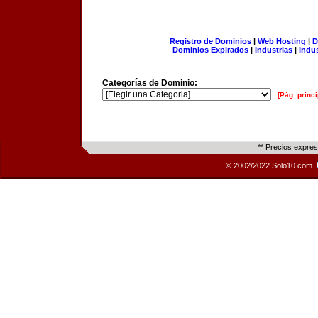
Registro de Dominios
|
Web Hosting
|
D
Dominios Expirados
|
Industrias
|
Indu
Categorías de Dominio:
[Pág. princi
** Precios expre
© 2002/2022 Solo10.com