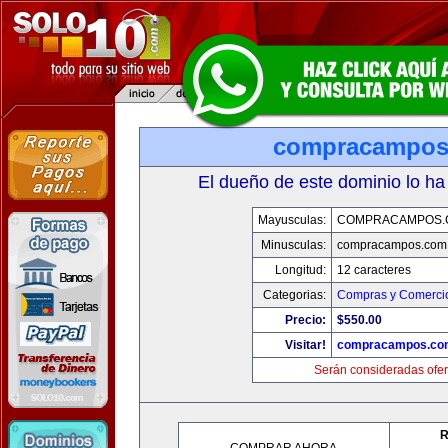
compracampos
El dueño de este dominio lo ha
Mayusculas:
COMPRACAMPOS.
Minusculas:
compracampos.com
Longitud:
12 caracteres
Categorias:
Compras y Comercio
Precio:
$550.00
Visitar!
compracampos.co
Serán consideradas ofer
R