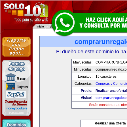
comprarunrega
El dueño de este dominio lo ha
Mayusculas:
COMPRARUNREGA
Minusculas:
comprarunregalo.c
Longitud:
15 caracteres
Categorias:
Compras y Comercio
Precio:
Realizar una oferta
Visitar!
comprarunregalo.
Serán consideradas ofer
Realizar una Oferta