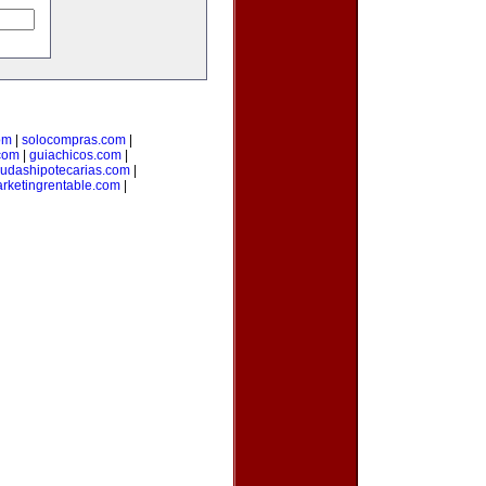
om
|
solocompras.com
|
com
|
guiachicos.com
|
udashipotecarias.com
|
rketingrentable.com
|