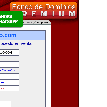
lo.com
 puesto en Venta
LO.COM
om
 ElectrÃ³nico
!
com
tas