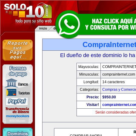
CompraInterne
El dueño de este dominio lo ha
Mayusculas:
COMPRAINTERNET
Minusculas:
comprainternet.com
Longitud:
14 caracteres
Categorias:
Compras y Comercio
Precio:
$950.00
Visitar!
comprainternet.co
Serán consideradas ofer
R