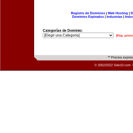
Registro de Dominios
|
Web Hosting
|
D
Dominios Expirados
|
Industrias
|
Indu
Categorías de Dominio:
[Pág. princi
** Precios expre
© 2002/2022 Solo10.com