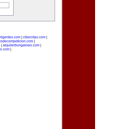
teligentes.com
|
cibercitas.com
|
esdecompeticion.com
|
m
|
alquilerbungalows.com
|
io.com
|