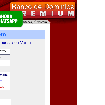
com
 puesto en Venta
.COM
m
oferta!
om
tas