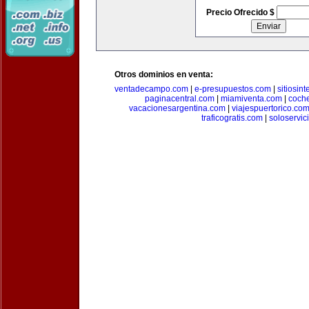
Precio Ofrecido $
Otros dominios en venta:
ventadecampo.com
|
e-presupuestos.com
|
sitiosin
paginacentral.com
|
miamiventa.com
|
coch
vacacionesargentina.com
|
viajespuertorico.co
traficogratis.com
|
soloservic