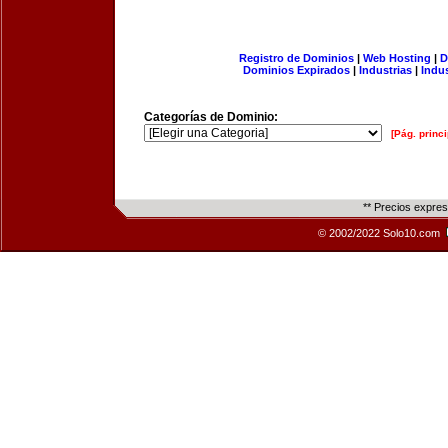
Registro de Dominios
|
Web Hosting
|
D
Dominios Expirados
|
Industrias
|
Indu
Categorías de Dominio:
[Pág. princi
** Precios expre
© 2002/2022 Solo10.com