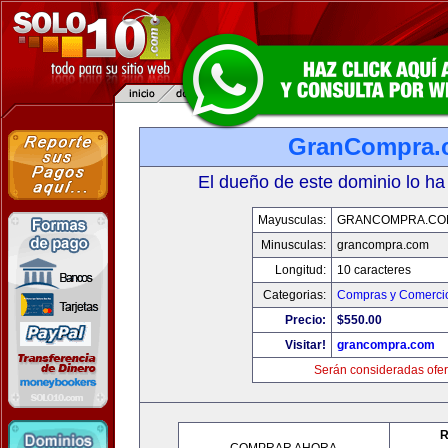
GranCompra.
El dueño de este dominio lo ha
Mayusculas:
GRANCOMPRA.CO
Minusculas:
grancompra.com
Longitud:
10 caracteres
Categorias:
Compras y Comercio
Precio:
$550.00
Visitar!
grancompra.com
Serán consideradas ofer
R