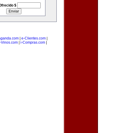
Ofrecido $
aganda.com
|
e-Clientes.com
|
-Vinos.com
|
i-Compras.com
|