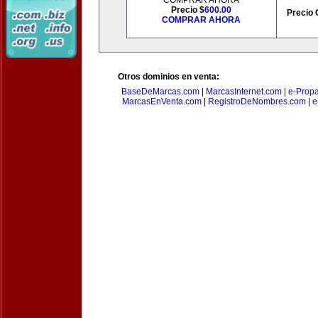
COMPRAR AHORA
Precio $
600.00
Precio 
COMPRAR AHORA
Otros dominios en venta:
BaseDeMarcas.com
|
MarcasInternet.com
|
e-Prop
MarcasEnVenta.com
|
RegistroDeNombres.com
|
e