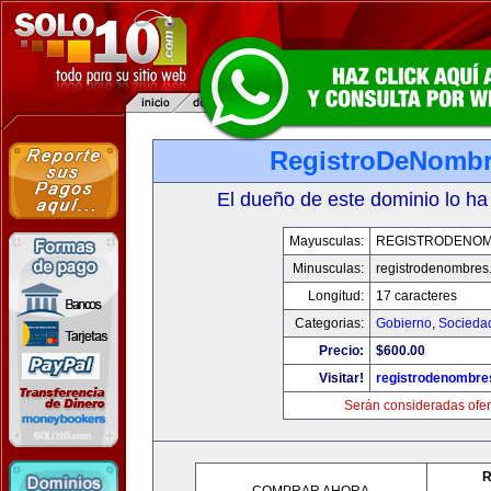
RegistroDeNomb
El dueño de este dominio lo ha
Mayusculas:
REGISTRODENO
Minusculas:
registrodenombres
Longitud:
17 caracteres
Categorias:
Gobierno
,
Socieda
Precio:
$600.00
Visitar!
registrodenombr
Serán consideradas ofer
R