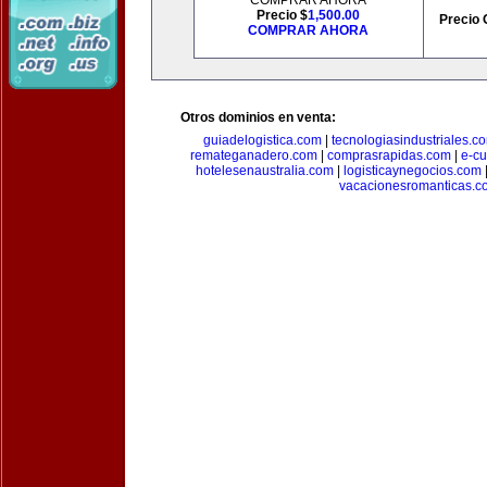
COMPRAR AHORA
Precio $
1,500.00
Precio 
COMPRAR AHORA
Otros dominios en venta:
guiadelogistica.com
|
tecnologiasindustriales.c
remateganadero.com
|
comprasrapidas.com
|
e-c
hotelesenaustralia.com
|
logisticaynegocios.com
vacacionesromanticas.c