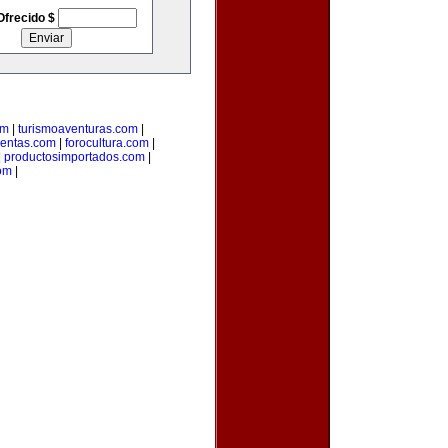
Ofrecido $
om
|
turismoaventuras.com
|
uentas.com
|
forocultura.com
|
|
productosimportados.com
|
om
|