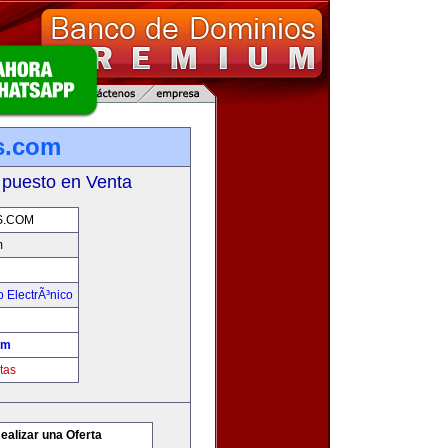
s.com
 puesto en Venta
S.COM
m
 ElectrÃ³nico
om
tas
ealizar una Oferta