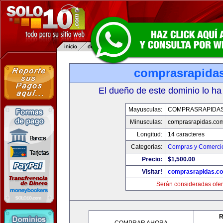
comprasrapida
El dueño de este dominio lo ha
Mayusculas:
COMPRASRAPIDA
Minusculas:
comprasrapidas.co
Longitud:
14 caracteres
Categorias:
Compras y Comercio
Precio:
$1,500.00
Visitar!
comprasrapidas.c
Serán consideradas ofer
R