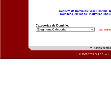
Registro de Dominios
|
Web Hosting
|
D
Dominios Expirados
|
Industrias
|
Indu
Categorías de Dominio:
[Pág. princi
** Precios expre
© 2002/2022 Solo10.com