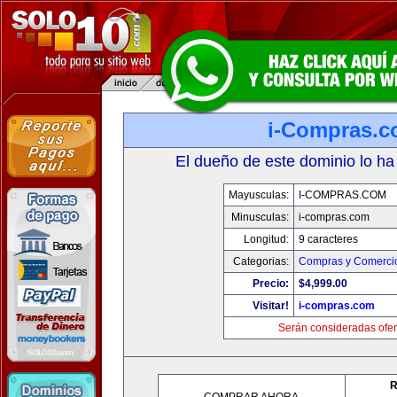
i-Compras.
El dueño de este dominio lo ha
Mayusculas:
I-COMPRAS.COM
Minusculas:
i-compras.com
Longitud:
9 caracteres
Categorias:
Compras y Comercio
Precio:
$4,999.00
Visitar!
i-compras.com
Serán consideradas ofer
R