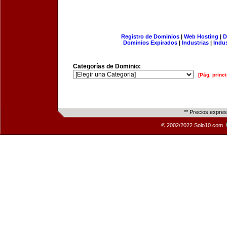
Registro de Dominios
|
Web Hosting
|
D
Dominios Expirados
|
Industrias
|
Indu
Categorías de Dominio:
[Pág. princi
** Precios expre
© 2002/2022 Solo10.com