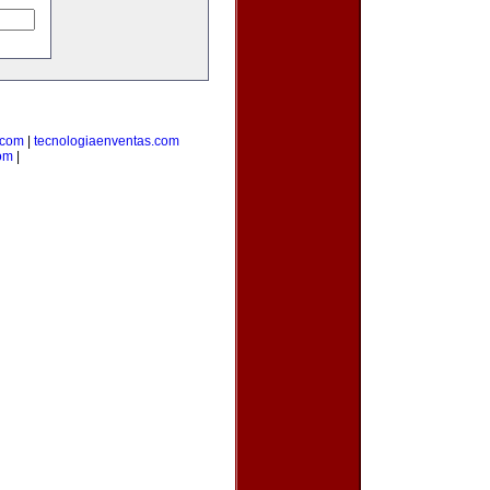
.com
|
tecnologiaenventas.com
om
|