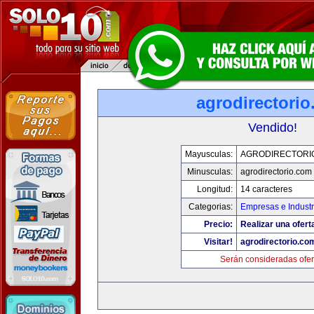
agrodirectori
Vendido!
Mayusculas:
AGRODIRECTORI
Minusculas:
agrodirectorio.com
Longitud:
14 caracteres
Categorias:
Empresas e Industr
Precio:
Realizar una ofert
Visitar!
agrodirectorio.co
Serán consideradas ofer