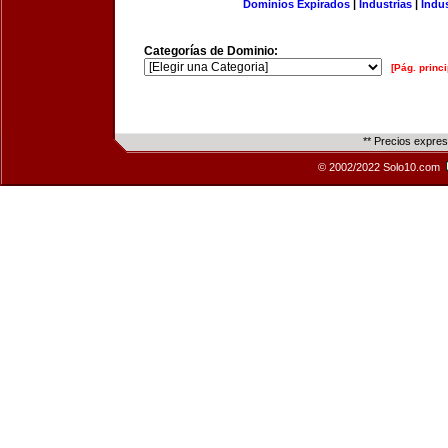
Dominios Expirados
|
Industrias
|
Indu
Categorías de Dominio:
[Pág. princi
** Precios expre
© 2002/2022 Solo10.com