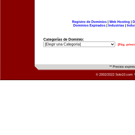
Registro de Dominios
|
Web Hosting
|
D
Dominios Expirados
|
Industrias
|
Indu
Categorías de Dominio:
[Pág. princi
** Precios expre
© 2002/2022 Solo10.com