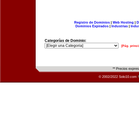
Registro de Dominios
|
Web Hosting
|
D
Dominios Expirados
|
Industrias
|
Indu
Categorías de Dominio:
[Pág. princi
** Precios expre
© 2002/2022 Solo10.com