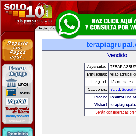
terapiagrupal
Vendido!
Mayusculas:
TERAPIAGRUP
Minusculas:
terapiagrupal.
Longitud:
13 caracteres
Categorias:
Salud
,
Socieda
Precio:
Realizar una of
Visitar!
terapiagrupal
Serán consideradas ofer