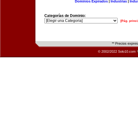
Dominios Expirados
|
Industrias
|
Indu
Categorías de Dominio:
[Pág. princi
** Precios expre
© 2002/2022 Solo10.com