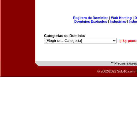
Registro de Dominios
|
Web Hosting
|
D
Dominios Expirados
|
Industrias
|
Indu
Categorías de Dominio:
[Pág. princi
** Precios expre
© 2002/2022 Solo10.com