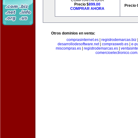
COMPRAR AHORA
Precio $
899.00
Precio 
COMPRAR AHORA
Otros dominios en venta:
comprasinternet.es
|
registrodemarcas.biz
desarrollodesoftware.net
|
comprasweb.es
|
e-pu
miscompras.es
|
registrodemarcas.es
|
ventasinte
comercioelectronico.com