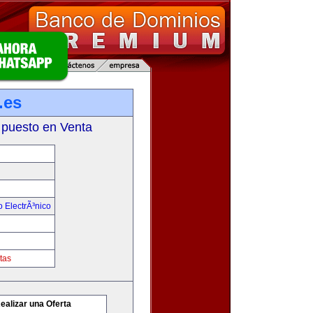
.es
 puesto en Venta
 ElectrÃ³nico
tas
ealizar una Oferta