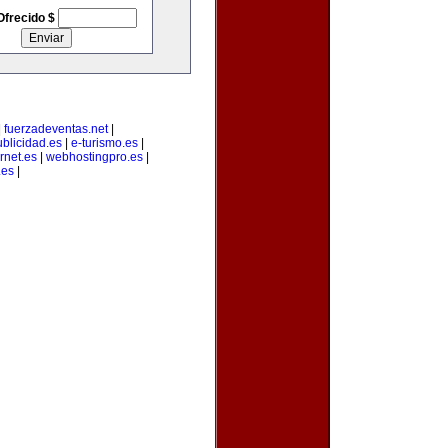
Ofrecido $
|
fuerzadeventas.net
|
blicidad.es
|
e-turismo.es
|
rnet.es
|
webhostingpro.es
|
.es
|