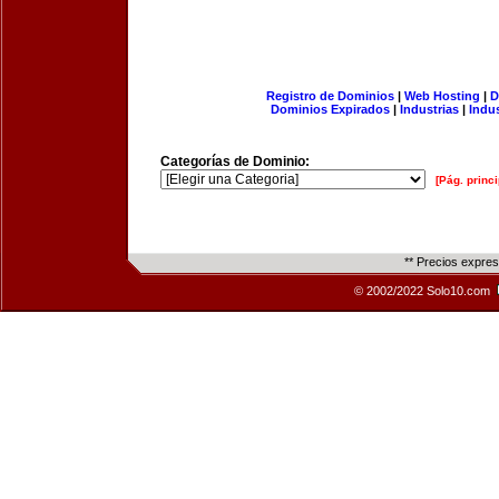
Registro de Dominios
|
Web Hosting
|
D
Dominios Expirados
|
Industrias
|
Indu
Categorías de Dominio:
[Pág. princi
** Precios expre
© 2002/2022 Solo10.com