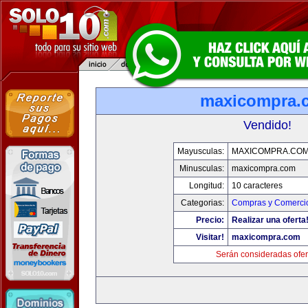
maxicompra.
Vendido!
Mayusculas:
MAXICOMPRA.CO
Minusculas:
maxicompra.com
Longitud:
10 caracteres
Categorias:
Compras y Comercio
Precio:
Realizar una oferta
Visitar!
maxicompra.com
Serán consideradas ofer