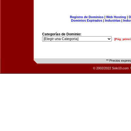
Registro de Dominios
|
Web Hosting
|
D
Dominios Expirados
|
Industrias
|
Indu
Categorías de Dominio:
[Pág. princi
** Precios expre
© 2002/2022 Solo10.com