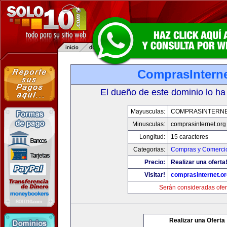
ComprasInterne
El dueño de este dominio lo ha
Mayusculas:
COMPRASINTERNE
Minusculas:
comprasinternet.org
Longitud:
15 caracteres
Categorias:
Compras y Comercio
Precio:
Realizar una oferta
Visitar!
comprasinternet.or
Serán consideradas ofer
Realizar una Oferta