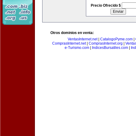
Precio Ofrecido $
Otros dominios en venta:
VentasInternet.net
|
CatalogoPyme.com
|
ComprasInternet.net
|
ComprasInternet.org
|
Ventas
e-Turismo.com
|
IndicesBursatiles.com
|
In