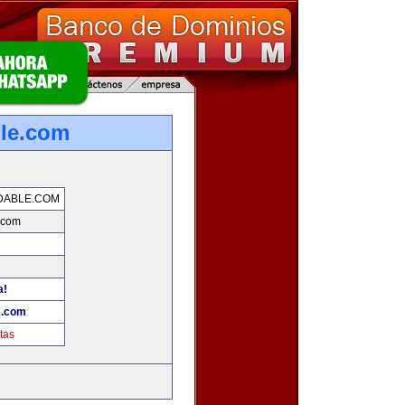
ble.com
DABLE.COM
.com
a!
e.com
tas