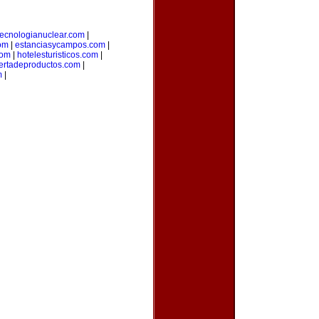
tecnologianuclear.com
|
om
|
estanciasycampos.com
|
com
|
hotelesturisticos.com
|
ertadeproductos.com
|
m
|