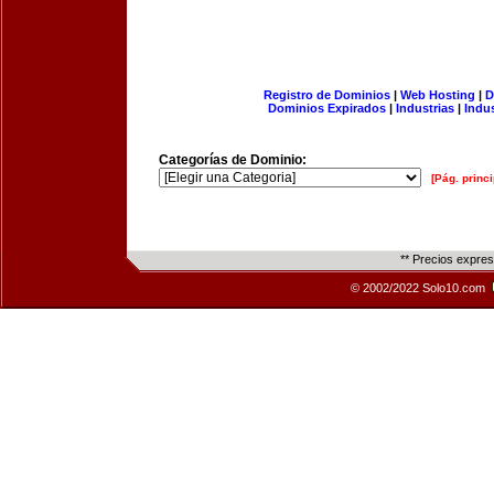
Registro de Dominios
|
Web Hosting
|
D
Dominios Expirados
|
Industrias
|
Indu
Categorías de Dominio:
[Pág. princi
** Precios expre
© 2002/2022 Solo10.com