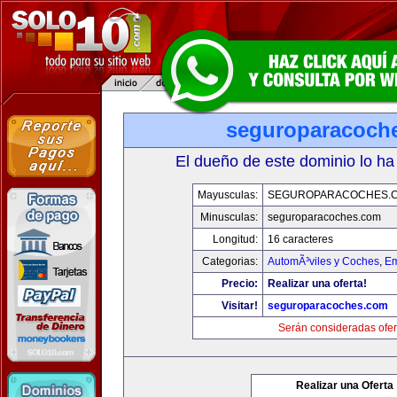
seguroparacoch
El dueño de este dominio lo ha
Mayusculas:
SEGUROPARACOCHES.
Minusculas:
seguroparacoches.com
Longitud:
16 caracteres
Categorias:
AutomÃ³viles y Coches
,
Em
Precio:
Realizar una oferta!
Visitar!
seguroparacoches.com
Serán consideradas ofer
Realizar una Oferta