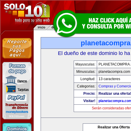
planetacompr
El dueño de este dominio lo ha
Mayusculas:
PLANETACOMPRA
Minusculas:
planetacompra.com
Longitud:
13 caracteres
Categorias:
Compras y Comercio
Precio:
Realizar una oferta
Visitar!
planetacompra.co
Serán consideradas ofer
Realizar una Oferta