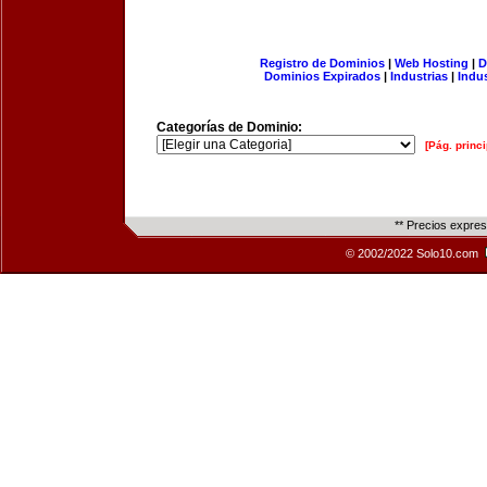
Registro de Dominios
|
Web Hosting
|
D
Dominios Expirados
|
Industrias
|
Indu
Categorías de Dominio:
[Pág. princi
** Precios expre
© 2002/2022 Solo10.com