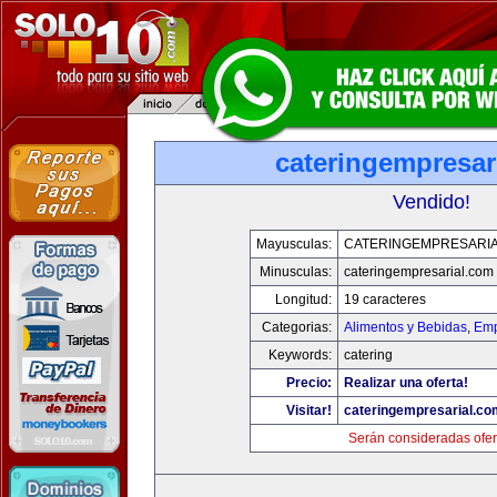
cateringempresar
Vendido!
Mayusculas:
CATERINGEMPRESARI
Minusculas:
cateringempresarial.com
Longitud:
19 caracteres
Categorias:
Alimentos y Bebidas
,
Emp
Keywords:
catering
Precio:
Realizar una oferta!
Visitar!
cateringempresarial.co
Serán consideradas ofer