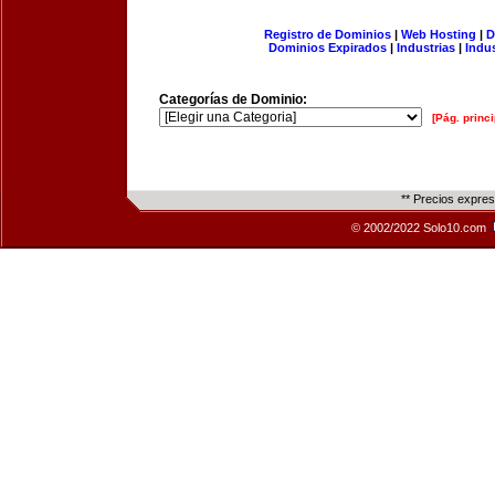
Registro de Dominios
|
Web Hosting
|
D
Dominios Expirados
|
Industrias
|
Indu
Categorías de Dominio:
[Pág. princi
** Precios expre
© 2002/2022 Solo10.com