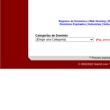
Registro de Dominios
|
Web Hosting
|
D
Dominios Expirados
|
Industrias
|
Indu
Categorías de Dominio:
[Pág. princi
** Precios expre
© 2002/2022 Solo10.com