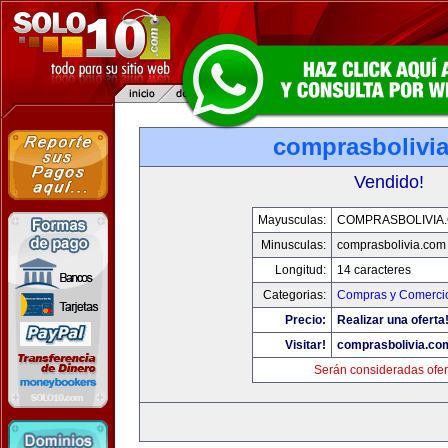
comprasbolivi
Vendido!
Mayusculas:
COMPRASBOLIVIA
Minusculas:
comprasbolivia.com
Longitud:
14 caracteres
Categorias:
Compras y Comercio
Precio:
Realizar una oferta
Visitar!
comprasbolivia.co
Serán consideradas ofer