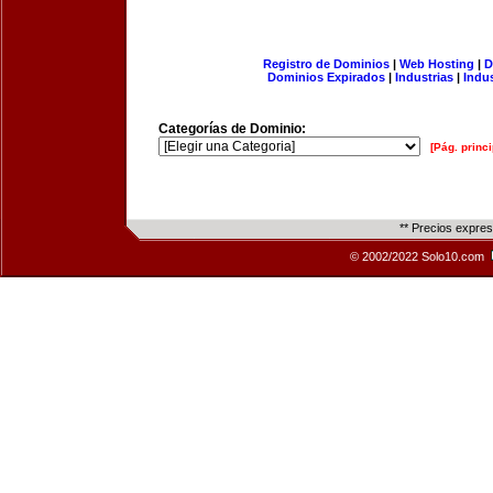
Registro de Dominios
|
Web Hosting
|
D
Dominios Expirados
|
Industrias
|
Indu
Categorías de Dominio:
[Pág. princi
** Precios expre
© 2002/2022 Solo10.com