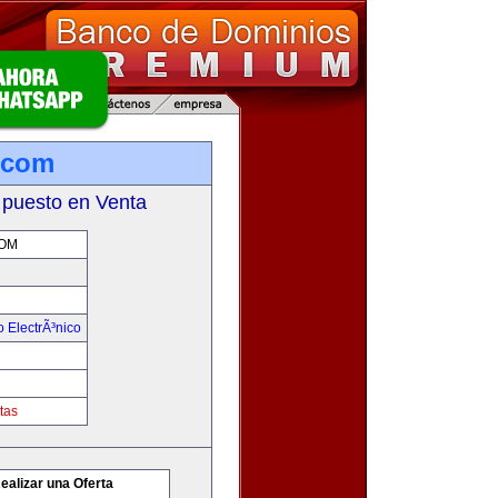
.com
 puesto en Venta
OM
 ElectrÃ³nico
tas
ealizar una Oferta