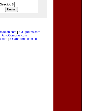
Ofrecido $
amacion.com
|
e-Juguetes.com
|
AgroCompras.com
|
n.com
|
e-Ganaderia.com
|
e-