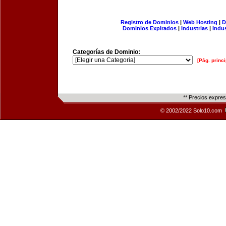
Registro de Dominios
|
Web Hosting
|
D
Dominios Expirados
|
Industrias
|
Indu
Categorías de Dominio:
[Pág. princi
** Precios expre
© 2002/2022 Solo10.com