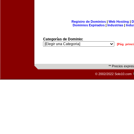
Registro de Dominios
|
Web Hosting
|
D
Dominios Expirados
|
Industrias
|
Indu
Categorías de Dominio:
[Pág. princi
** Precios expre
© 2002/2022 Solo10.com