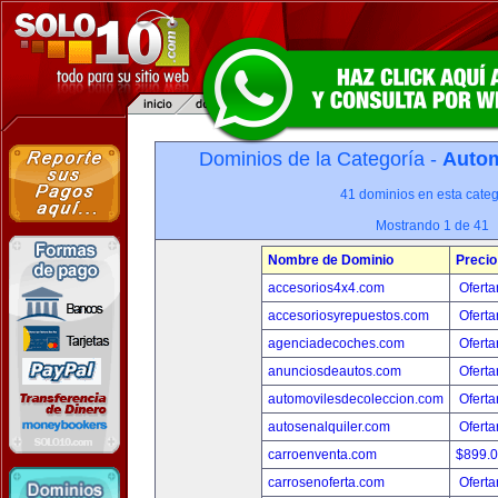
Dominios de la Categoría -
Autom
41 dominios en esta categ
Mostrando 1 de 41
Nombre de Dominio
Precio
accesorios4x4.com
Oferta
accesoriosyrepuestos.com
Oferta
agenciadecoches.com
Oferta
anunciosdeautos.com
Oferta
automovilesdecoleccion.com
Oferta
autosenalquiler.com
Oferta
carroenventa.com
$899.
carrosenoferta.com
Oferta