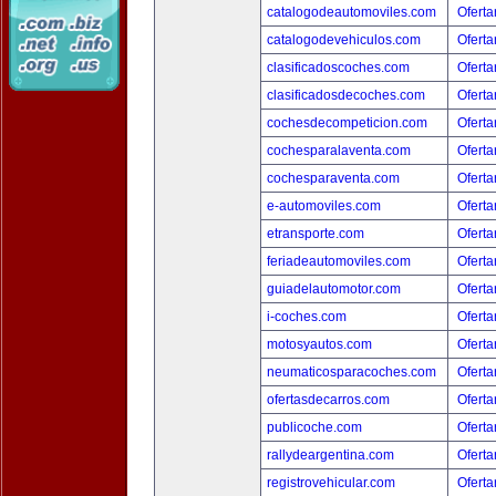
catalogodeautomoviles.com
Oferta
catalogodevehiculos.com
Oferta
clasificadoscoches.com
Oferta
clasificadosdecoches.com
Oferta
cochesdecompeticion.com
Oferta
cochesparalaventa.com
Oferta
cochesparaventa.com
Oferta
e-automoviles.com
Oferta
etransporte.com
Oferta
feriadeautomoviles.com
Oferta
guiadelautomotor.com
Oferta
i-coches.com
Oferta
motosyautos.com
Oferta
neumaticosparacoches.com
Oferta
ofertasdecarros.com
Oferta
publicoche.com
Oferta
rallydeargentina.com
Oferta
registrovehicular.com
Oferta