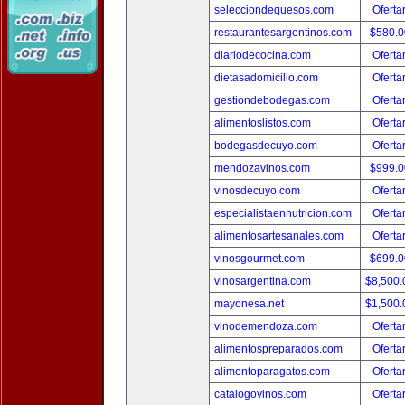
selecciondequesos.com
Oferta
restaurantesargentinos.com
$580.
diariodecocina.com
Oferta
dietasadomicilio.com
Oferta
gestiondebodegas.com
Oferta
alimentoslistos.com
Oferta
bodegasdecuyo.com
Oferta
mendozavinos.com
$999.
vinosdecuyo.com
Oferta
especialistaennutricion.com
Oferta
alimentosartesanales.com
Oferta
vinosgourmet.com
$699.
vinosargentina.com
$8,500
mayonesa.net
$1,500
vinodemendoza.com
Oferta
alimentospreparados.com
Oferta
alimentoparagatos.com
Oferta
catalogovinos.com
Oferta