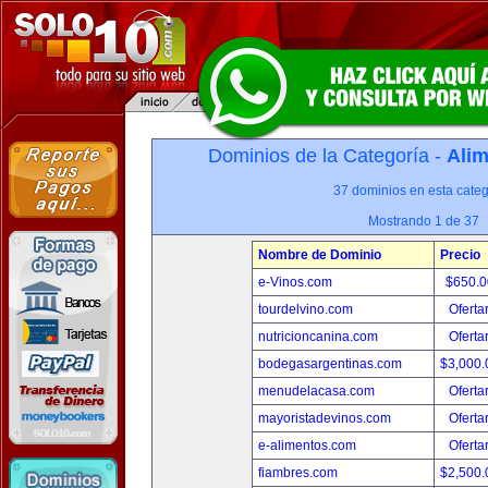
Dominios de la Categoría -
Alim
37 dominios en esta categ
Mostrando 1 de 37
Nombre de Dominio
Precio
e-Vinos.com
$650.
tourdelvino.com
Oferta
nutricioncanina.com
Oferta
bodegasargentinas.com
$3,000
menudelacasa.com
Oferta
mayoristadevinos.com
Oferta
e-alimentos.com
Oferta
fiambres.com
$2,500