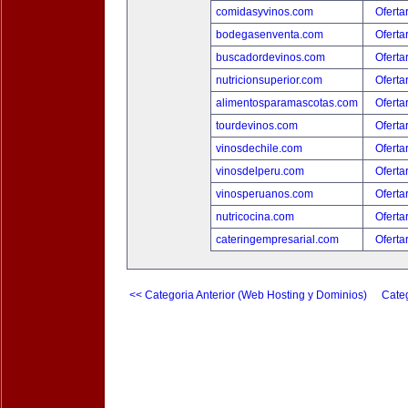
comidasyvinos.com
Oferta
bodegasenventa.com
Oferta
buscadordevinos.com
Oferta
nutricionsuperior.com
Oferta
alimentosparamascotas.com
Oferta
tourdevinos.com
Oferta
vinosdechile.com
Oferta
vinosdelperu.com
Oferta
vinosperuanos.com
Oferta
nutricocina.com
Oferta
cateringempresarial.com
Oferta
<< Categoria Anterior (Web Hosting y Dominios)
Categ